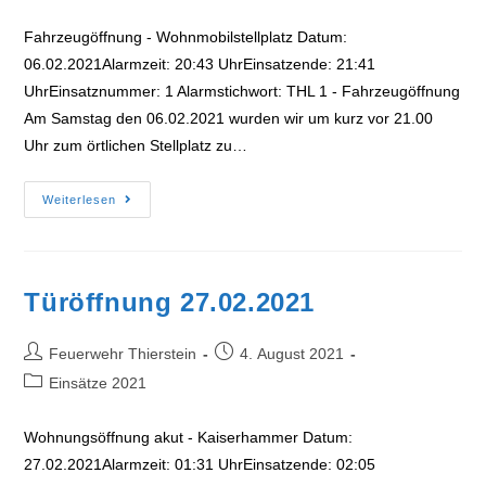
Kategorie:
Fahrzeugöffnung - Wohnmobilstellplatz Datum:
06.02.2021Alarmzeit: 20:43 UhrEinsatzende: 21:41
UhrEinsatznummer: 1 Alarmstichwort: THL 1 - Fahrzeugöffnung
Am Samstag den 06.02.2021 wurden wir um kurz vor 21.00
Uhr zum örtlichen Stellplatz zu…
Fahrzeugöffnung
Weiterlesen
06.02.2021
Türöffnung 27.02.2021
Beitrags-
Beitrag
Feuerwehr Thierstein
4. August 2021
Autor:
veröffentlicht:
Beitrags-
Einsätze 2021
Kategorie:
Wohnungsöffnung akut - Kaiserhammer Datum:
27.02.2021Alarmzeit: 01:31 UhrEinsatzende: 02:05