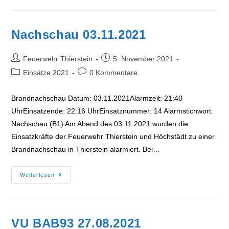
Nachschau 03.11.2021
Beitrags-
Beitrag
Feuerwehr Thierstein
5. November 2021
Autor:
veröffentlicht:
Beitrags-
Beitrags-
Einsätze 2021
0 Kommentare
Kategorie:
Kommentare:
Brandnachschau Datum: 03.11.2021Alarmzeit: 21:40
UhrEinsatzende: 22:16 UhrEinsatznummer: 14 Alarmstichwort:
Nachschau (B1) Am Abend des 03.11.2021 wurden die
Einsatzkräfte der Feuerwehr Thierstein und Höchstädt zu einer
Brandnachschau in Thierstein alarmiert. Bei…
Nachschau
Weiterlesen
03.11.2021
VU BAB93 27.08.2021