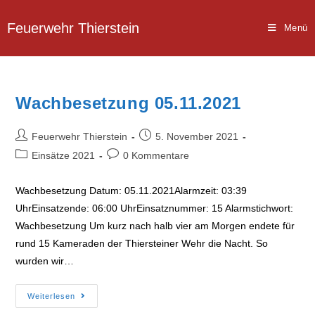
Zum
Inhalt
Feuerwehr Thierstein
Menü
springen
Wachbesetzung 05.11.2021
Beitrags-
Beitrag
Feuerwehr Thierstein
5. November 2021
Autor:
veröffentlicht:
Beitrags-
Beitrags-
Einsätze 2021
0 Kommentare
Kategorie:
Kommentare:
Wachbesetzung Datum: 05.11.2021Alarmzeit: 03:39
UhrEinsatzende: 06:00 UhrEinsatznummer: 15 Alarmstichwort:
Wachbesetzung Um kurz nach halb vier am Morgen endete für
rund 15 Kameraden der Thiersteiner Wehr die Nacht. So
wurden wir…
Wachbesetzung
Weiterlesen
05.11.2021