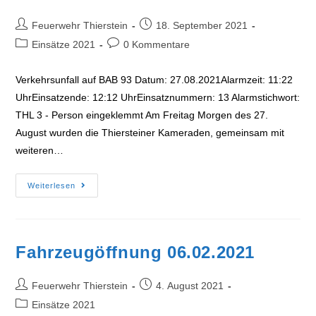
Beitrags-
Beitrag
Feuerwehr Thierstein
18. September 2021
Autor:
veröffentlicht:
Beitrags-
Beitrags-
Einsätze 2021
0 Kommentare
Kategorie:
Kommentare:
Verkehrsunfall auf BAB 93 Datum: 27.08.2021Alarmzeit: 11:22
UhrEinsatzende: 12:12 UhrEinsatznummern: 13 Alarmstichwort:
THL 3 - Person eingeklemmt Am Freitag Morgen des 27.
August wurden die Thiersteiner Kameraden, gemeinsam mit
weiteren…
VU
Weiterlesen
BAB93
27.08.2021
Fahrzeugöffnung 06.02.2021
Beitrags-
Beitrag
Feuerwehr Thierstein
4. August 2021
Autor:
veröffentlicht:
Beitrags-
Einsätze 2021