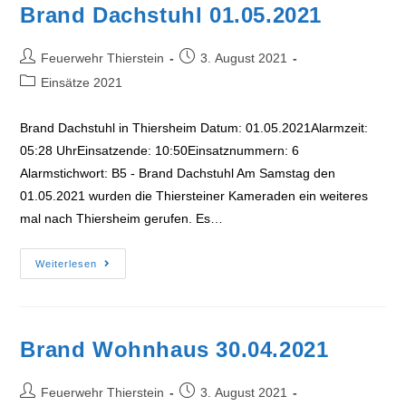
Brand Dachstuhl 01.05.2021
Beitrags-
Beitrag
Feuerwehr Thierstein
3. August 2021
Autor:
veröffentlicht:
Beitrags-
Einsätze 2021
Kategorie:
Brand Dachstuhl in Thiersheim Datum: 01.05.2021Alarmzeit:
05:28 UhrEinsatzende: 10:50Einsatznummern: 6
Alarmstichwort: B5 - Brand Dachstuhl Am Samstag den
01.05.2021 wurden die Thiersteiner Kameraden ein weiteres
mal nach Thiersheim gerufen. Es…
Brand
Weiterlesen
Dachstuhl
01.05.2021
Brand Wohnhaus 30.04.2021
Beitrags-
Beitrag
Feuerwehr Thierstein
3. August 2021