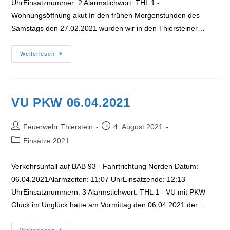
UhrEinsatznummer: 2 Alarmstichwort: THL 1 -
Wohnungsöffnung akut In den frühen Morgenstunden des
Samstags den 27.02.2021 wurden wir in den Thiersteiner…
Türöffnung
Weiterlesen
27.02.2021
VU PKW 06.04.2021
Beitrags-
Beitrag
Feuerwehr Thierstein
4. August 2021
Autor:
veröffentlicht:
Beitrags-
Einsätze 2021
Kategorie:
Verkehrsunfall auf BAB 93 - Fahrtrichtung Norden Datum:
06.04.2021Alarmzeiten: 11:07 UhrEinsatzende: 12:13
UhrEinsatznummern: 3 Alarmstichwort: THL 1 - VU mit PKW
Glück im Unglück hatte am Vormittag den 06.04.2021 der…