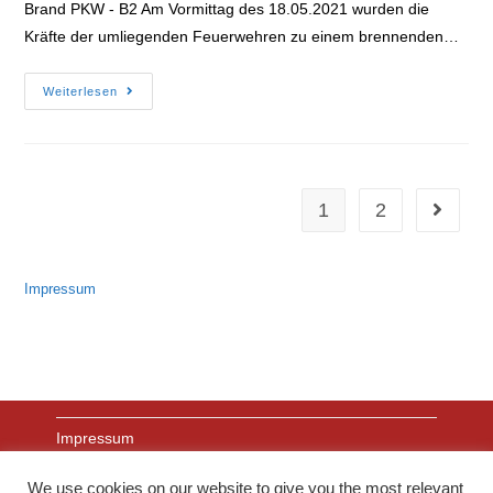
Brand PKW - B2 Am Vormittag des 18.05.2021 wurden die
Kräfte der umliegenden Feuerwehren zu einem brennenden…
Brand
Weiterlesen
PKW
18.05.2021
1
2
Gehe zu
Impressum
Impressum
We use cookies on our website to give you the most relevant