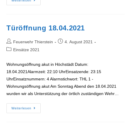
VU
Weiterlesen
PKW
06.04.2021
Türöffnung 18.04.2021
Beitrags-
Beitrag
Feuerwehr Thierstein
4. August 2021
Autor:
veröffentlicht:
Beitrags-
Einsätze 2021
Kategorie:
Wohnungsöffnung akut in Höchstädt Datum:
18.04.2021Alarmzeit: 22:10 UhrEinsatzende: 23:15
UhrEinsatznummern: 4 Alarmstichwort: THL 1 -
Wohnungsöffnung akut Am Sonntag Abend den 18.04.2021
wurden wir als Unterstützung der örtlich zuständigen Wehr…
Türöffnung
Weiterlesen
18.04.2021