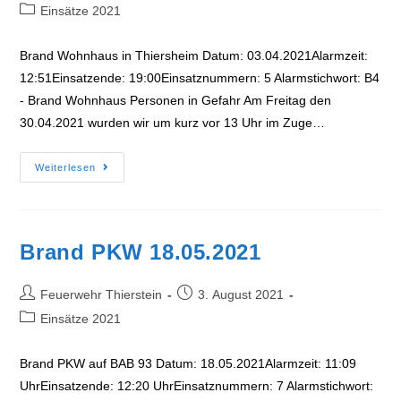
Autor:
veröffentlicht:
Beitrags-
Einsätze 2021
Kategorie:
Brand Wohnhaus in Thiersheim Datum: 03.04.2021Alarmzeit:
12:51Einsatzende: 19:00Einsatznummern: 5 Alarmstichwort: B4
- Brand Wohnhaus Personen in Gefahr Am Freitag den
30.04.2021 wurden wir um kurz vor 13 Uhr im Zuge…
Brand
Weiterlesen
Wohnhaus
30.04.2021
Brand PKW 18.05.2021
Beitrags-
Beitrag
Feuerwehr Thierstein
3. August 2021
Autor:
veröffentlicht:
Beitrags-
Einsätze 2021
Kategorie:
Brand PKW auf BAB 93 Datum: 18.05.2021Alarmzeit: 11:09
UhrEinsatzende: 12:20 UhrEinsatznummern: 7 Alarmstichwort: