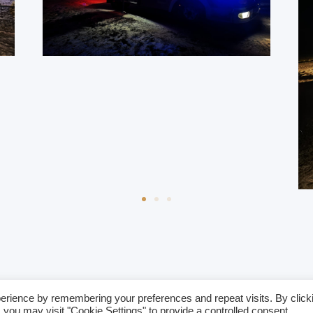
erience by remembering your preferences and repeat visits. By click
Datenschutz
L
 you may visit "Cookie Settings" to provide a controlled consent.