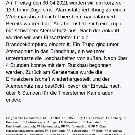
Am Freitag den 30.04.2021 wurden wir um kurz vor
13 Uhr im Zuge einer Alarmstufenerhöhung zu einem
Wohnhausbrand nach Thiersheim nachalarmiert.
Bereits während der Anfahrt rüstete sich ein Trupp
mit schwerem Atemschutz aus. Nach der Ankunft
wurden wir vom Einsatzleiter für die
Brandbekämpfung eingeteilt. Ein Trupp ging unter
Atemschutz in das Brandhaus, ein weiterer
unterstützte die Löscharbeiten von außen. Nach über
4 Stunden konnte mit dem Rückbau begonnen
werden. Zurück am Gerätehaus wurde die
Einsatzbereitschaft wiederhergestellt und der
Atemschutz neu bestückt, bevor der Einsatz nach
über 6 Stunden für die Thiersteiner Kameraden
endete.
Eingesetzte Einsatzmittel (30.04.2021 + 01.05.2021): FF Thiersheim, FF Arzberg, FF
Bernstein, FF Hohenberg a. d. Eger, FF Holenbrunn, FF Höchstädt, FF
Kothigenbibersbach, FF Marktredwitz, FF Pfaffenreuth und FF Thölau
(Atemschutzsammelstelle), FF Schirnding, FF Schlottenhof, FF Selb, FF Stemmas-
Neuenreuth, FF Thierstein, FF Wunsiedel, FF Rehau (Lkr. Hof), FF Waldsassen (Lkr.