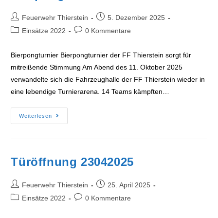
Beitrags-
Beitrag
Feuerwehr Thierstein
5. Dezember 2025
Autor:
veröffentlicht:
Beitrags-
Beitrags-
Einsätze 2022
0 Kommentare
Kategorie:
Kommentare:
Bierpongturnier Bierpongturnier der FF Thierstein sorgt für
mitreißende Stimmung Am Abend des 11. Oktober 2025
verwandelte sich die Fahrzeughalle der FF Thierstein wieder in
eine lebendige Turnierarena. 14 Teams kämpften…
Bierpongturnier
Weiterlesen
2025
Türöffnung 23042025
Beitrags-
Beitrag
Feuerwehr Thierstein
25. April 2025
Autor:
veröffentlicht:
Beitrags-
Beitrags-
Einsätze 2022
0 Kommentare
Kategorie:
Kommentare: