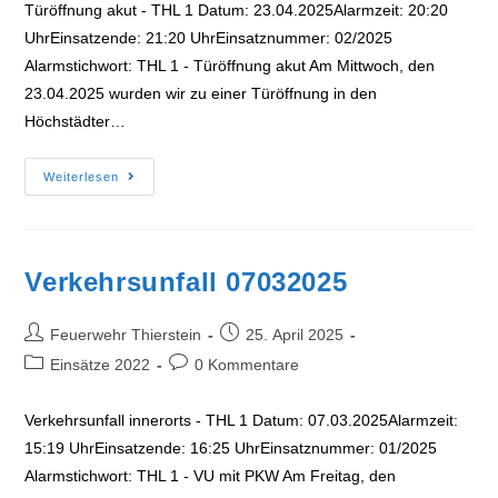
Türöffnung akut - THL 1 Datum: 23.04.2025Alarmzeit: 20:20
UhrEinsatzende: 21:20 UhrEinsatznummer: 02/2025
Alarmstichwort: THL 1 - Türöffnung akut Am Mittwoch, den
23.04.2025 wurden wir zu einer Türöffnung in den
Höchstädter…
Türöffnung
Weiterlesen
23042025
Verkehrsunfall 07032025
Beitrags-
Beitrag
Feuerwehr Thierstein
25. April 2025
Autor:
veröffentlicht:
Beitrags-
Beitrags-
Einsätze 2022
0 Kommentare
Kategorie:
Kommentare:
Verkehrsunfall innerorts - THL 1 Datum: 07.03.2025Alarmzeit:
15:19 UhrEinsatzende: 16:25 UhrEinsatznummer: 01/2025
Alarmstichwort: THL 1 - VU mit PKW Am Freitag, den