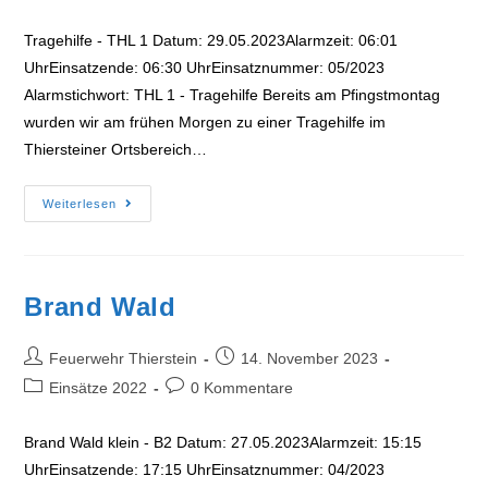
Kategorie:
Kommentare:
Tragehilfe - THL 1 Datum: 29.05.2023Alarmzeit: 06:01
UhrEinsatzende: 06:30 UhrEinsatznummer: 05/2023
Alarmstichwort: THL 1 - Tragehilfe Bereits am Pfingstmontag
wurden wir am frühen Morgen zu einer Tragehilfe im
Thiersteiner Ortsbereich…
Tragehilfe
Weiterlesen
THL1
Brand Wald
Beitrags-
Beitrag
Feuerwehr Thierstein
14. November 2023
Autor:
veröffentlicht:
Beitrags-
Beitrags-
Einsätze 2022
0 Kommentare
Kategorie:
Kommentare:
Brand Wald klein - B2 Datum: 27.05.2023Alarmzeit: 15:15
UhrEinsatzende: 17:15 UhrEinsatznummer: 04/2023