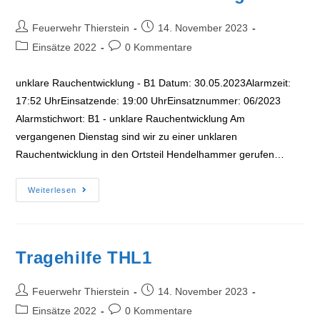
Beitrags-
Beitrag
Feuerwehr Thierstein
14. November 2023
Autor:
veröffentlicht:
Beitrags-
Beitrags-
Einsätze 2022
0 Kommentare
Kategorie:
Kommentare:
unklare Rauchentwicklung - B1 Datum: 30.05.2023Alarmzeit:
17:52 UhrEinsatzende: 19:00 UhrEinsatznummer: 06/2023
Alarmstichwort: B1 - unklare Rauchentwicklung Am
vergangenen Dienstag sind wir zu einer unklaren
Rauchentwicklung in den Ortsteil Hendelhammer gerufen…
Unklare
Weiterlesen
Rauchentwicklung
Tragehilfe THL1
Beitrags-
Beitrag
Feuerwehr Thierstein
14. November 2023
Autor:
veröffentlicht:
Beitrags-
Beitrags-
Einsätze 2022
0 Kommentare