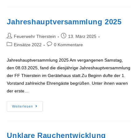
Jahreshauptversammlung 2025
Beitrags-
Beitrag
Feuerwehr Thierstein
13. März 2025
Autor:
veröffentlicht:
Beitrags-
Beitrags-
Einsätze 2022
0 Kommentare
Kategorie:
Kommentare:
Jahreshauptversammlung 2025 Am vergangenen Samstag,
den 08.03.2025, fand die diesjährige Jahreshauptversammlung
der FF Thierstein im Gerätehaus statt.Zu Beginn dufte der 1.
Vorstand zahlreiche Ehrengäste begrüßen. Unter ihnen waren
der erste…
Jahreshauptversammlung
Weiterlesen
2025
Unklare Rauchentwicklung