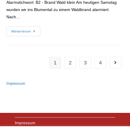
Alarmstichwort: B2 - Brand Wald klein Am heutigen Samstag
wurden wir ins Blumental zu einem Waldbrand alarmiert.
Nach…
Brand
Weiterlesen
Wald
1
2
3
4
Gehe zu
Impressum
Impressum