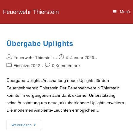
Zum
Inhalt
Feuerwehr Thierstein
Menü
springen
Übergabe Uplights
Beitrags-
Beitrag
Feuerwehr Thierstein
4. Januar 2026
Autor:
veröffentlicht:
Beitrags-
Beitrags-
Einsätze 2022
0 Kommentare
Kategorie:
Kommentare:
Übergabe Uplights Anschaffung neuer Uplights für den
Feuerwehrverein Thierstein Der Feuerwehrverein Thierstein
konnte im vergangenen Jahr dank externer Unterstützung
seine Ausstattung um neue, akkubetriebene Uplights erweitern.
Die modernen Ambiente-Leuchten ermöglichen…
Übergabe
Weiterlesen
Uplights