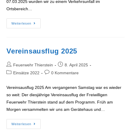
07.03.2025 wurden wir zu einem Verkehrsunfall im
Ortsbereich…
Verkehrsunfall
Weiterlesen
07032025
Vereinsausflug 2025
Beitrags-
Beitrag
Feuerwehr Thierstein
8. April 2025
Autor:
veröffentlicht:
Beitrags-
Beitrags-
Einsätze 2022
0 Kommentare
Kategorie:
Kommentare:
Vereinsausflug 2025 Am vergangenen Samstag war es wieder
so weit: Der diesjährige Vereinsausflug der Freiwilligen
Feuerwehr Thierstein stand auf dem Programm. Früh am
Morgen versammelten wir uns am Gerätehaus und…
Vereinsausflug
Weiterlesen
2025