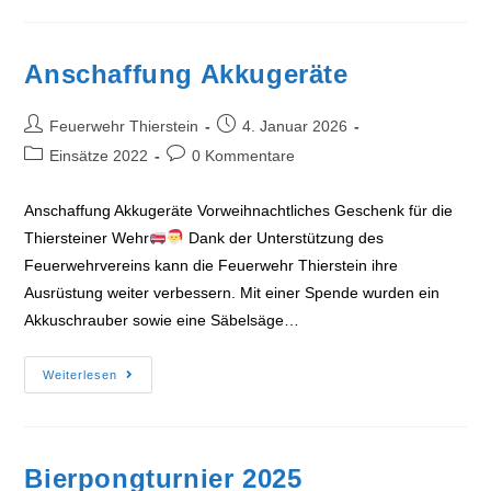
Anschaffung Akkugeräte
Beitrags-
Beitrag
Feuerwehr Thierstein
4. Januar 2026
Autor:
veröffentlicht:
Beitrags-
Beitrags-
Einsätze 2022
0 Kommentare
Kategorie:
Kommentare:
Anschaffung Akkugeräte Vorweihnachtliches Geschenk für die
Thiersteiner Wehr
Dank der Unterstützung des
Feuerwehrvereins kann die Feuerwehr Thierstein ihre
Ausrüstung weiter verbessern. Mit einer Spende wurden ein
Akkuschrauber sowie eine Säbelsäge…
Anschaffung
Weiterlesen
Akkugeräte
Bierpongturnier 2025