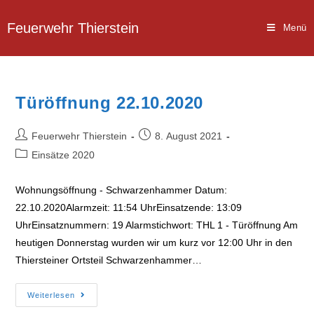
Zum
Inhalt
Feuerwehr Thierstein
Menü
springen
Türöffnung 22.10.2020
Beitrags-
Beitrag
Feuerwehr Thierstein
8. August 2021
Autor:
veröffentlicht:
Beitrags-
Einsätze 2020
Kategorie:
Wohnungsöffnung - Schwarzenhammer Datum:
22.10.2020Alarmzeit: 11:54 UhrEinsatzende: 13:09
UhrEinsatznummern: 19 Alarmstichwort: THL 1 - Türöffnung Am
heutigen Donnerstag wurden wir um kurz vor 12:00 Uhr in den
Thiersteiner Ortsteil Schwarzenhammer…
Türöffnung
Weiterlesen
22.10.2020