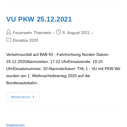
VU PKW 25.12.2021
Beitrags-
Beitrag
Feuerwehr Thierstein
8. August 2021
Autor:
veröffentlicht:
Beitrags-
Einsätze 2020
Kategorie:
Verkehrsunfall auf BAB 93 - Fahrtrichtung Norden Datum:
25.12.2020Alarmzeiten: 17:22 UhrEinsatzende: 19:15
UhrEinsatznummer: 20 Alarmstichwort: THL 1 - VU mit PKW Wir
wurden am 1. Weihnachtsfeiertag 2020 auf die
Bundesautobahn…
VU
Weiterlesen
PKW
25.12.2021
Impressum